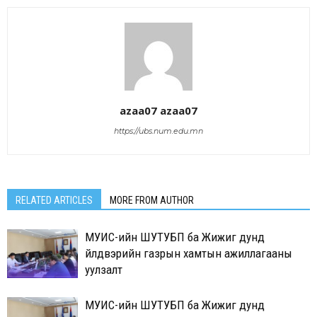
azaa07 azaa07
https://ubs.num.edu.mn
RELATED ARTICLES
MORE FROM AUTHOR
МУИС-ийн ШУТУБП ба Жижиг дунд
үйлдвэрийн газрын хамтын ажиллагааны
уулзалт
МУИС-ийн ШУТУБП ба Жижиг дунд